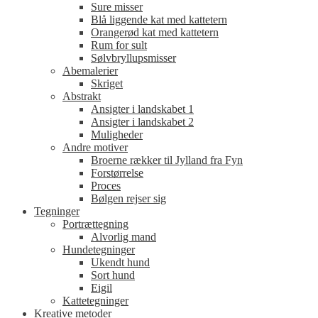
Sure misser
Blå liggende kat med kattetern
Orangerød kat med kattetern
Rum for sult
Sølvbryllupsmisser
Abemalerier
Skriget
Abstrakt
Ansigter i landskabet 1
Ansigter i landskabet 2
Muligheder
Andre motiver
Broerne rækker til Jylland fra Fyn
Forstørrelse
Proces
Bølgen rejser sig
Tegninger
Portrættegning
Alvorlig mand
Hundetegninger
Ukendt hund
Sort hund
Eigil
Kattetegninger
Kreative metoder