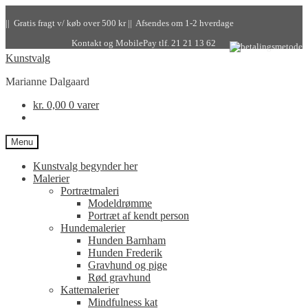
|| Gratis fragt v/ køb over 500 kr || Afsendes om 1-2 hverdage
Kontakt og MobilePay tlf. 21 21 13 62
Kunstvalg
Marianne Dalgaard
kr.
0,00
0 varer
Menu
Kunstvalg begynder her
Malerier
Portrætmaleri
Modeldrømme
Portræt af kendt person
Hundemalerier
Hunden Barnham
Hunden Frederik
Gravhund og pige
Rød gravhund
Kattemalerier
Mindfulness kat