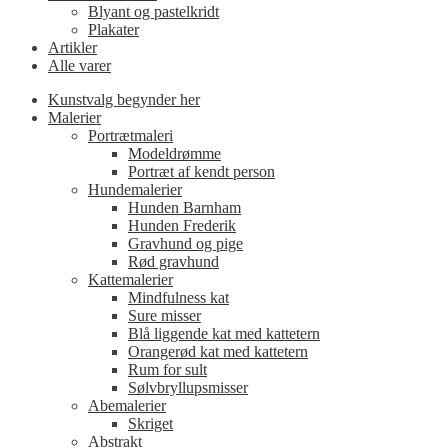
Blyant og pastelkridt
Plakater
Artikler
Alle varer
Kunstvalg begynder her
Malerier
Portrætmaleri
Modeldrømme
Portræt af kendt person
Hundemalerier
Hunden Barnham
Hunden Frederik
Gravhund og pige
Rød gravhund
Kattemalerier
Mindfulness kat
Sure misser
Blå liggende kat med kattetern
Orangerød kat med kattetern
Rum for sult
Sølvbryllupsmisser
Abemalerier
Skriget
Abstrakt