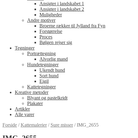
Ansigter i landskabet 1
Ansigter i landskabet 2
Muligheder
Andre motiver
Broerne rækker til Jylland fra Fyn
Forstørrelse
Proces
Bølgen rejser sig
Tegninger
Portrættegning
Alvorlig mand
Hundetegninger
Ukendt hund
Sort hund
Eigil
Kattetegninger
Kreative metoder
Blyant og pastelkridt
Plakater
Artikler
Alle varer
Forside
/
Kattemalerier
/
Sure misser
/
IMG_2655
IMG_2655