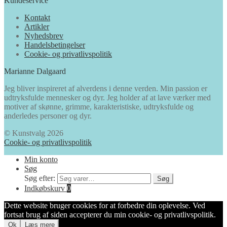
Kundeservice
Kontakt
Artikler
Nyhedsbrev
Handelsbetingelser
Cookie- og privatlivspolitik
Marianne Dalgaard
Jeg bliver inspireret af alverdens i denne verden. Min passion er
udtryksfulde mennesker og dyr. Jeg holder af at lave værker med
motiver af skønne, grimme, karakteristiske, udtryksfulde og
anderledes personer og dyr.
© Kunstvalg 2026
Cookie- og privatlivspolitik
Min konto
Søg
Søg efter:
Søg
Indkøbskurv
0
Dette website bruger cookies for at forbedre din oplevelse. Ved
fortsat brug af siden accepterer du min cookie- og privatlivspolitik.
Ok
Læs mere