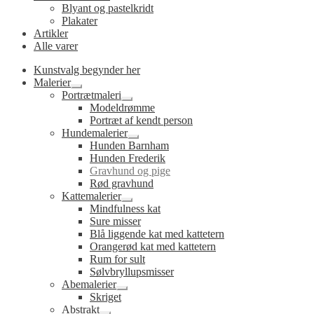
Blyant og pastelkridt
Plakater
Artikler
Alle varer
Kunstvalg begynder her
Malerier
Udfold
Portrætmaleri
undermenu
Udfold
Modeldrømme
undermenu
Portræt af kendt person
Hundemalerier
Udfold
Hunden Barnham
undermenu
Hunden Frederik
Gravhund og pige
Rød gravhund
Kattemalerier
Udfold
Mindfulness kat
undermenu
Sure misser
Blå liggende kat med kattetern
Orangerød kat med kattetern
Rum for sult
Sølvbryllupsmisser
Abemalerier
Udfold
Skriget
undermenu
Abstrakt