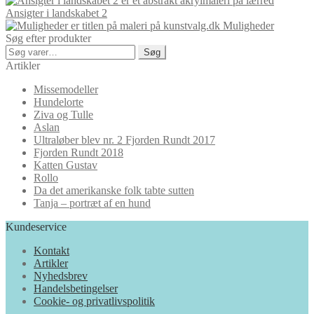
Ansigter i landskabet 2
Muligheder
Søg efter produkter
Søg
Søg
efter:
Artikler
Missemodeller
Hundelorte
Ziva og Tulle
Aslan
Ultraløber blev nr. 2 Fjorden Rundt 2017
Fjorden Rundt 2018
Katten Gustav
Rollo
Da det amerikanske folk tabte sutten
Tanja – portræt af en hund
Kundeservice
Kontakt
Artikler
Nyhedsbrev
Handelsbetingelser
Cookie- og privatlivspolitik