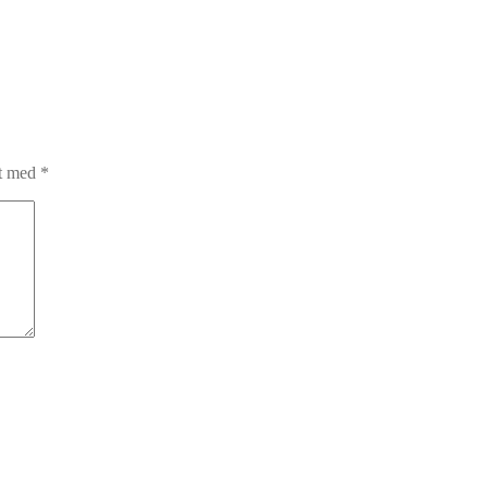
et med
*