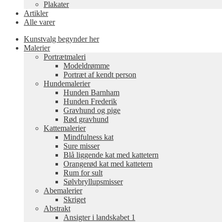
Plakater
Artikler
Alle varer
Kunstvalg begynder her
Malerier
Portrætmaleri
Modeldrømme
Portræt af kendt person
Hundemalerier
Hunden Barnham
Hunden Frederik
Gravhund og pige
Rød gravhund
Kattemalerier
Mindfulness kat
Sure misser
Blå liggende kat med kattetern
Orangerød kat med kattetern
Rum for sult
Sølvbryllupsmisser
Abemalerier
Skriget
Abstrakt
Ansigter i landskabet 1