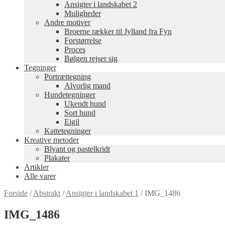
Ansigter i landskabet 2
Muligheder
Andre motiver
Broerne rækker til Jylland fra Fyn
Forstørrelse
Proces
Bølgen rejser sig
Tegninger
Portrættegning
Alvorlig mand
Hundetegninger
Ukendt hund
Sort hund
Eigil
Kattetegninger
Kreative metoder
Blyant og pastelkridt
Plakater
Artikler
Alle varer
Forside
/
Abstrakt
/
Ansigter i landskabet 1
/
IMG_1486
IMG_1486