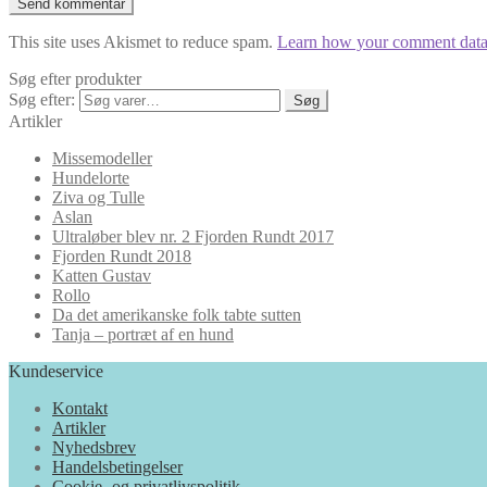
This site uses Akismet to reduce spam.
Learn how your comment data 
Søg efter produkter
Søg efter:
Søg
Artikler
Missemodeller
Hundelorte
Ziva og Tulle
Aslan
Ultraløber blev nr. 2 Fjorden Rundt 2017
Fjorden Rundt 2018
Katten Gustav
Rollo
Da det amerikanske folk tabte sutten
Tanja – portræt af en hund
Kundeservice
Kontakt
Artikler
Nyhedsbrev
Handelsbetingelser
Cookie- og privatlivspolitik