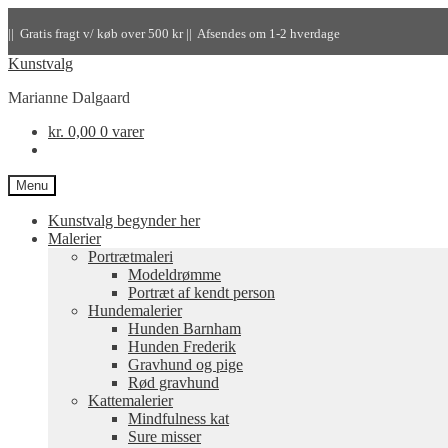
|| Gratis fragt v/ køb over 500 kr || Afsendes om 1-2 hverdage
Kunstvalg
Marianne Dalgaard
kr.
0,00
0 varer
Menu
Kunstvalg begynder her
Malerier
Portrætmaleri
Modeldrømme
Portræt af kendt person
Hundemalerier
Hunden Barnham
Hunden Frederik
Gravhund og pige
Rød gravhund
Kattemalerier
Mindfulness kat
Sure misser