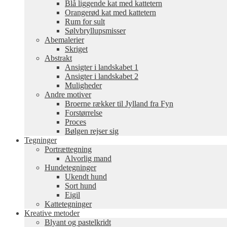
Blå liggende kat med kattetern
Orangerød kat med kattetern
Rum for sult
Sølvbryllupsmisser
Abemalerier
Skriget
Abstrakt
Ansigter i landskabet 1
Ansigter i landskabet 2
Muligheder
Andre motiver
Broerne rækker til Jylland fra Fyn
Forstørrelse
Proces
Bølgen rejser sig
Tegninger
Portrættegning
Alvorlig mand
Hundetegninger
Ukendt hund
Sort hund
Eigil
Kattetegninger
Kreative metoder
Blyant og pastelkridt