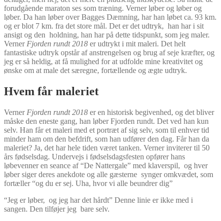
forudgående maraton ses som træning. Verner løber og løber og
løber. Da han løber over Bagges Dæmning, har han løbet ca. 93 km.
og er blot 7 km. fra det store mål. Det er det udtryk, han har i sit
ansigt og den holdning, han har på dette tidspunkt, som jeg maler.
Verner
Fjorden rundt 2018
er udtrykt i mit maleri. Det helt
fantastiske udtryk opstår af anstrengelsen og brug af seje kræfter, og
jeg er så heldig, at få mulighed for at udfolde mine kreativitet og
ønske om at male det særegne, fortællende og ægte udtryk.
Hvem får maleriet
Verner
Fjorden rundt 2018
er en historisk begivenhed, og det bliver
måske den eneste gang, han løber Fjorden rundt. Det ved han kun
selv. Han får et maleri med et portræt af sig selv, som til enhver tid
minder ham om den befdrift, som han udfører den dag. Får han da
maleriet? Ja, det har hele tiden været tanken. Verner inviterer til 50
års fødselsdag. Undervejs i fødselsdagsfesten opfører hans
løbevenner en seance af “De Nattergale” med klaverspil, og hver
løber siger deres anekdote og alle gæsterne synger omkvædet, som
fortæller “og du er sej. Uha, hvor vi alle beundrer dig”
“Jeg er løber, og jeg har det hårdt” Denne linie er ikke med i
sangen. Den tilføjer jeg bare selv.