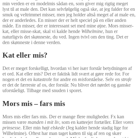
min verden er en modelmis sådan en, som giver mig rigtig meget
lyst til at male den. Det kan selvfølgelig også ske, at jeg falder for en
smuk og veltrimmet misser, men jeg holder altså meget af at male en,
der er anderledes. En misser der er helt speciel på en eller anden
måde. En misser, der er interessant set med mine øjne. Mors misser-
kat, eller misse-skat, skal vi kalde hende
Wilhelmine
, hun er
naturligvis det skønneste, du ved. Ingen tvivl om den ting. Det er
den skønneste i denne verden.
Kat eller mis?
Det er meget forskelligt, hvordan vi her især forstår betydningen af
et ord. Kat eller mis? Det er faktisk lidt svært at gøre rede for. For
nogen et det en
kat
astrofe for andre en
mis
forståelse. Selv en
strofe
er det de færreste af os, der forstår. Nu bliver det nørdet og ganske
uforståeligt. Tilbage med snuden i sporet.
Mors mis – fars mis
Mors mis eller fars mis. Der er mange flere muligheder. Fx kan
missen være
manden i mit liv
, som en katteejer fortæller. Eller
vores
prinsesse
. Eller min
højt elskede
(Jeg kalder hende stadig lige for
Wilhelmine). Oftest har man taget katten til sig af ren og skær