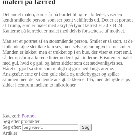
maleri på lærred
Det andet maleri, som står på bordet til højre i billedet, viser en
kendt smilende person, som ser pænt veltilfreds ud. Det er et portræt
af Trump, som er malet med akryl på tyndt lærred H 30 x B 24.
Kanterne på lærredet er malet med delvis fortsættelse af motivet.
Man ser et portræt af en storsmilende person. Smilet er så stort, at de
smilende øjne slet ikke kan ses, men selve øjenomgivelserne smiler.
Munden er lukket, men er trukket op i en bue, der viser et stort smil,
så der opstår markerede linier nederst på kinderne. Frisuren er malet
med gul, hvid og grå, og håret sidder som det sædvanligvis ses.
Håret er gjort så stort som muligt og gror ned langs ørerne.
Ansigtsfarverne er i den gule skala og underbygger og spiller
sammen med det smilende ansigt. Jakken er blå, men det røde slips
sidder i centrum mellem to mikrofoner.
Kategori:
Portræt
Søg efter produkter
Søg efter:
Søg
Artikler