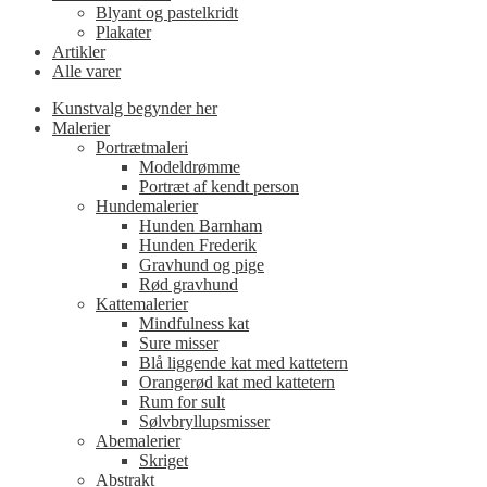
Blyant og pastelkridt
Plakater
Artikler
Alle varer
Kunstvalg begynder her
Malerier
Portrætmaleri
Modeldrømme
Portræt af kendt person
Hundemalerier
Hunden Barnham
Hunden Frederik
Gravhund og pige
Rød gravhund
Kattemalerier
Mindfulness kat
Sure misser
Blå liggende kat med kattetern
Orangerød kat med kattetern
Rum for sult
Sølvbryllupsmisser
Abemalerier
Skriget
Abstrakt