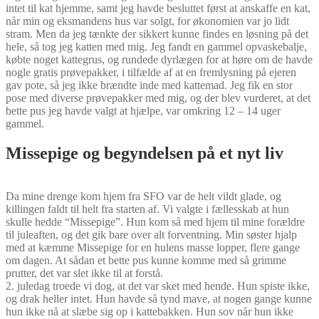
intet til kat hjemme, samt jeg havde besluttet først at anskaffe en kat,
når min og eksmandens hus var solgt, for økonomien var jo lidt
stram. Men da jeg tænkte der sikkert kunne findes en løsning på det
hele, så tog jeg katten med mig. Jeg fandt en gammel opvaskebalje,
købte noget kattegrus, og rundede dyrlægen for at høre om de havde
nogle gratis prøvepakker, i tilfælde af at en fremlysning på ejeren
gav pote, så jeg ikke brændte inde med kattemad. Jeg fik en stor
pose med diverse prøvepakker med mig, og der blev vurderet, at det
bette pus jeg havde valgt at hjælpe, var omkring 12 – 14 uger
gammel.
Missepige og begyndelsen på et nyt liv
Da mine drenge kom hjem fra SFO var de helt vildt glade, og
killingen faldt til helt fra starten af. Vi valgte i fællesskab at hun
skulle hedde “Missepige”. Hun kom så med hjem til mine forældre
til juleaften, og det gik bare over alt forventning. Min søster hjalp
med at kæmme Missepige for en hulens masse lopper, flere gange
om dagen. At sådan et bette pus kunne komme med så grimme
prutter, det var slet ikke til at forstå.
2. juledag troede vi dog, at det var sket med hende. Hun spiste ikke,
og drak heller intet. Hun havde så tynd mave, at nogen gange kunne
hun ikke nå at slæbe sig op i kattebakken. Hun sov når hun ikke