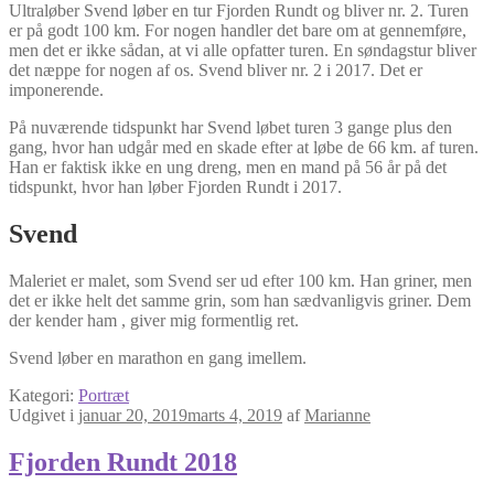
Ultraløber Svend løber en tur Fjorden Rundt og bliver nr. 2. Turen
er på godt 100 km. For nogen handler det bare om at gennemføre,
men det er ikke sådan, at vi alle opfatter turen. En søndagstur bliver
det næppe for nogen af os. Svend bliver nr. 2 i 2017. Det er
imponerende.
På nuværende tidspunkt har Svend løbet turen 3 gange plus den
gang, hvor han udgår med en skade efter at løbe de 66 km. af turen.
Han er faktisk ikke en ung dreng, men en mand på 56 år på det
tidspunkt, hvor han løber Fjorden Rundt i 2017.
Svend
Maleriet er malet, som Svend ser ud efter 100 km. Han griner, men
det er ikke helt det samme grin, som han sædvanligvis griner. Dem
der kender ham , giver mig formentlig ret.
Svend løber en marathon en gang imellem.
Kategori:
Portræt
Udgivet i
januar 20, 2019
marts 4, 2019
af
Marianne
Fjorden Rundt 2018