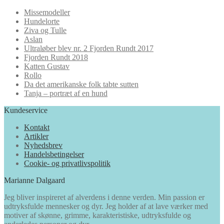
Missemodeller
Hundelorte
Ziva og Tulle
Aslan
Ultraløber blev nr. 2 Fjorden Rundt 2017
Fjorden Rundt 2018
Katten Gustav
Rollo
Da det amerikanske folk tabte sutten
Tanja – portræt af en hund
Kundeservice
Kontakt
Artikler
Nyhedsbrev
Handelsbetingelser
Cookie- og privatlivspolitik
Marianne Dalgaard
Jeg bliver inspireret af alverdens i denne verden. Min passion er
udtryksfulde mennesker og dyr. Jeg holder af at lave værker med
motiver af skønne, grimme, karakteristiske, udtryksfulde og