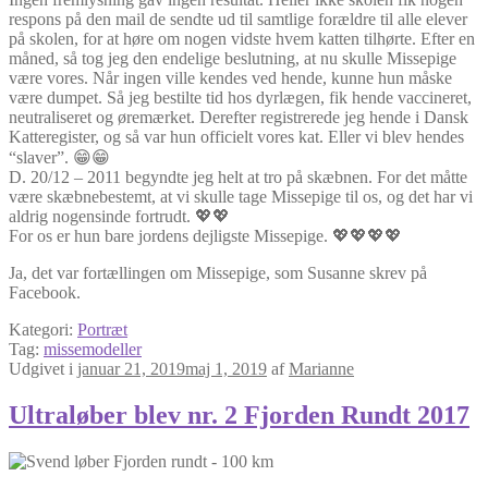
respons på den mail de sendte ud til samtlige forældre til alle elever
på skolen, for at høre om nogen vidste hvem katten tilhørte. Efter en
måned, så tog jeg den endelige beslutning, at nu skulle Missepige
være vores. Når ingen ville kendes ved hende, kunne hun måske
være dumpet. Så jeg bestilte tid hos dyrlægen, fik hende vaccineret,
neutraliseret og øremærket. Derefter registrerede jeg hende i Dansk
Katteregister, og så var hun officielt vores kat. Eller vi blev hendes
“slaver”. 😁😁
D. 20/12 – 2011 begyndte jeg helt at tro på skæbnen. For det måtte
være skæbnebestemt, at vi skulle tage Missepige til os, og det har vi
aldrig nogensinde fortrudt. 💖💖
For os er hun bare jordens dejligste Missepige. 💖💖💖💖
Ja, det var fortællingen om Missepige, som Susanne skrev på
Facebook.
Kategori:
Portræt
Tag:
missemodeller
Udgivet i
januar 21, 2019
maj 1, 2019
af
Marianne
Ultraløber blev nr. 2 Fjorden Rundt 2017