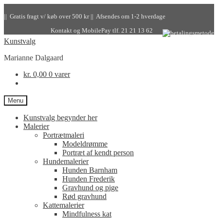
|| Gratis fragt v/ køb over 500 kr || Afsendes om 1-2 hverdage
Kontakt og MobilePay tlf. 21 21 13 62
Kunstvalg
Marianne Dalgaard
kr.
0,00
0 varer
Menu
Kunstvalg begynder her
Malerier
Portrætmaleri
Modeldrømme
Portræt af kendt person
Hundemalerier
Hunden Barnham
Hunden Frederik
Gravhund og pige
Rød gravhund
Kattemalerier
Mindfulness kat