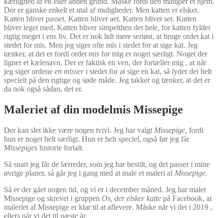
kærlighed af en eller anden grund. Måske fordi den mangler et hjem.
Der er ganske enkelt et utal af muligheder. Men katten er elsket.
Katten bliver passet. Katten bliver aet. Katten blivet set. Katten
bliver leget med. Katten bliver simpelthen det hele, for katten fylder
rigtig meget i ens liv. Det er nok lidt mere seriøst, at bruge ordet kat i
stedet for mis. Men jeg siger ofte mis i stedet for at sige kat. Jeg
tænker, at det er fordi ordet
mis
for mig er noget særligt. Noget der
ligner et kælenavn. Der er faktisk en ven, der fortæller mig , at når
jeg siger ordene
en misser
i stedet for at sige en kat, så lyder det helt
specielt på den rigtige og søde måde. Jeg takker og tænker, at det er
da nok også sådan, det er.
Maleriet af din modelmis Missepige
Der kan slet ikke være nogen tvivl. Jeg har valgt
Missepige
, fordi
hun er noget helt særligt. Hun er helt speciel, også før jeg får
Missepiges
historie fortalt.
Så snart jeg får de lærreder, som jeg har bestilt, og det passer i mine
øvrige planer, så går jeg i gang med at male et maleri af
Missepige
.
Så er der gået nogen tid, og vi er i december måned. Jeg har malet
Missepige og skrevet i gruppen
Os, der elsker katte
på Facebook, at
maleriet af Missepige er klar til at aflevere. Måske når vi det i 2019 ,
ellers når vi det til næste år.