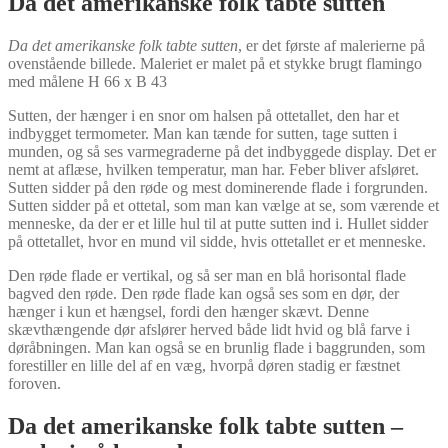
Da det amerikanske folk tabte sutten
Da det amerikanske folk tabte sutten
, er det første af malerierne på
ovenstående billede. Maleriet er malet på et stykke brugt flamingo
med målene H 66 x B 43
Sutten, der hænger i en snor om halsen på ottetallet, den har et
indbygget termometer. Man kan tænde for sutten, tage sutten i
munden, og så ses varmegraderne på det indbyggede display. Det er
nemt at aflæse, hvilken temperatur, man har. Feber bliver afsløret.
Sutten sidder på den røde og mest dominerende flade i forgrunden.
Sutten sidder på et ottetal, som man kan vælge at se, som værende et
menneske, da der er et lille hul til at putte sutten ind i. Hullet sidder
på ottetallet, hvor en mund vil sidde, hvis ottetallet er et menneske.
Den røde flade er vertikal, og så ser man en blå horisontal flade
bagved den røde. Den røde flade kan også ses som en dør, der
hænger i kun et hængsel, fordi den hænger skævt. Denne
skævthængende dør afslører herved både lidt hvid og blå farve i
døråbningen. Man kan også se en brunlig flade i baggrunden, som
forestiller en lille del af en væg, hvorpå døren stadig er fæstnet
foroven.
Da det amerikanske folk tabte sutten –