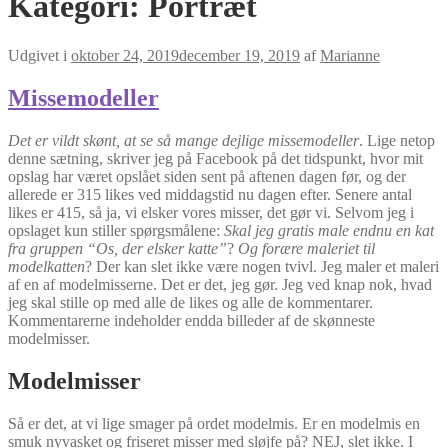
Kategori:
Portræt
Udgivet i
oktober 24, 2019
december 19, 2019
af
Marianne
Missemodeller
Det er vildt skønt, at se så mange dejlige missemodeller
. Lige netop
denne sætning, skriver jeg på Facebook på det tidspunkt, hvor mit
opslag har været opslået siden sent på aftenen dagen før, og der
allerede er 315 likes ved middagstid nu dagen efter. Senere antal
likes er 415, så ja, vi elsker vores misser, det gør vi. Selvom jeg i
opslaget kun stiller spørgsmålene:
Skal jeg gratis male endnu en kat
fra gruppen “Os, der elsker katte”
?
Og forære maleriet til
modelkatten
? Der kan slet ikke være nogen tvivl. Jeg maler et maleri
af en af modelmisserne. Det er det, jeg gør. Jeg ved knap nok, hvad
jeg skal stille op med alle de likes og alle de kommentarer.
Kommentarerne indeholder endda billeder af de skønneste
modelmisser.
Modelmisser
Så er det, at vi lige smager på ordet modelmis. Er en modelmis en
smuk nyvasket og friseret misser med sløjfe på? NEJ, slet ikke. I