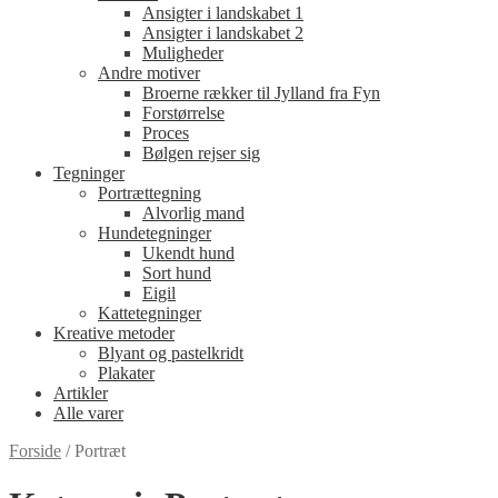
Ansigter i landskabet 1
Ansigter i landskabet 2
Muligheder
Andre motiver
Broerne rækker til Jylland fra Fyn
Forstørrelse
Proces
Bølgen rejser sig
Tegninger
Portrættegning
Alvorlig mand
Hundetegninger
Ukendt hund
Sort hund
Eigil
Kattetegninger
Kreative metoder
Blyant og pastelkridt
Plakater
Artikler
Alle varer
Forside
/
Portræt