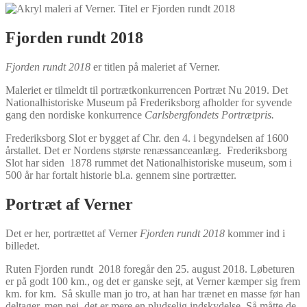
Fjorden rundt 2018
Fjorden rundt 2018
er titlen på maleriet af Verner.
Maleriet er tilmeldt til portrætkonkurrencen Portræt Nu 2019. Det
Nationalhistoriske Museum på Frederiksborg afholder for syvende
gang den nordiske konkurrence
Carlsbergfondets Portrætpris.
Frederiksborg Slot er bygget af Chr. den 4. i begyndelsen af 1600
årstallet. Det er Nordens største renæssanceanlæg. Frederiksborg
Slot har siden 1878 rummet det Nationalhistoriske museum, som i
500 år har fortalt historie bl.a. gennem sine portrætter.
Portræt af Verner
Det er her, portrættet af Verner
Fjorden rundt 2018
kommer ind i
billedet.
Ruten Fjorden rundt 2018 foregår den 25. august 2018. Løbeturen
er på godt 100 km., og det er ganske sejt, at Verner kæmper sig frem
km. for km. Så skulle man jo tro, at han har trænet en masse før han
deltager, men nej, det er mere en pludselig indskydelse. Så måtte de