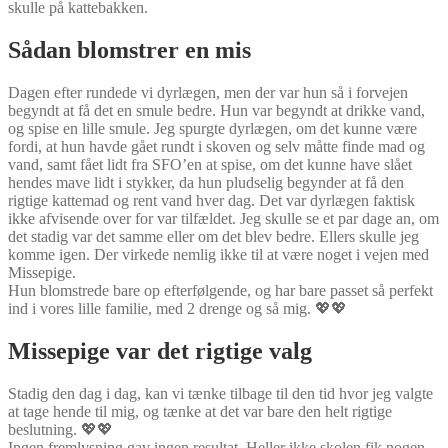
skulle på kattebakken.
Sådan blomstrer en mis
Dagen efter rundede vi dyrlægen, men der var hun så i forvejen
begyndt at få det en smule bedre. Hun var begyndt at drikke vand,
og spise en lille smule. Jeg spurgte dyrlægen, om det kunne være
fordi, at hun havde gået rundt i skoven og selv måtte finde mad og
vand, samt fået lidt fra SFO’en at spise, om det kunne have slået
hendes mave lidt i stykker, da hun pludselig begynder at få den
rigtige kattemad og rent vand hver dag. Det var dyrlægen faktisk
ikke afvisende over for var tilfældet. Jeg skulle se et par dage an, om
det stadig var det samme eller om det blev bedre. Ellers skulle jeg
komme igen. Der virkede nemlig ikke til at være noget i vejen med
Missepige.
Hun blomstrede bare op efterfølgende, og har bare passet så perfekt
ind i vores lille familie, med 2 drenge og så mig. 💖💖
Missepige var det rigtige valg
Stadig den dag i dag, kan vi tænke tilbage til den tid hvor jeg valgte
at tage hende til mig, og tænke at det var bare den helt rigtige
beslutning. 💖💖
Ingen fremlysning gav ingen resultat. Heller ikke skolen fik nogen