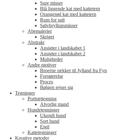
Sure misser
Blå liggende kat med kattetern
Orangerød kat med kattetern
Rum for sult
Sølvbryllupsmisser
Abemalerier
Skriget
Abstrakt
Ansigter i landskabet 1
Ansigter i landskabet 2
Muligheder
Andre motiver
Broerne rækker til Jylland fra Fyn
Forstørrelse
Proces
Bølgen rejser sig
Tegninger
Portrættegning
Alvorlig mand
Hundetegninger
Ukendt hund
Sort hund
Eigil
Kattetegninger
Kreative metoder