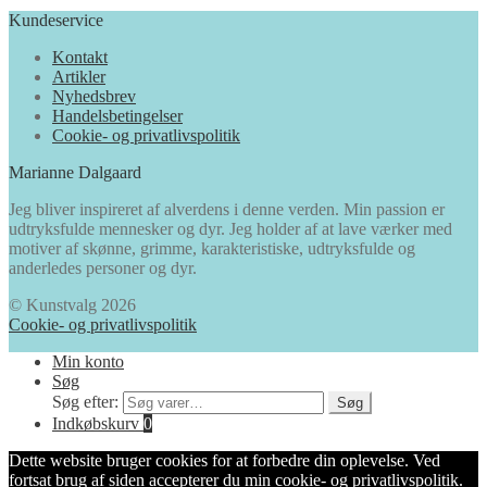
Kundeservice
Kontakt
Artikler
Nyhedsbrev
Handelsbetingelser
Cookie- og privatlivspolitik
Marianne Dalgaard
Jeg bliver inspireret af alverdens i denne verden. Min passion er
udtryksfulde mennesker og dyr. Jeg holder af at lave værker med
motiver af skønne, grimme, karakteristiske, udtryksfulde og
anderledes personer og dyr.
© Kunstvalg 2026
Cookie- og privatlivspolitik
Min konto
Søg
Søg efter:
Søg
Indkøbskurv
0
Dette website bruger cookies for at forbedre din oplevelse. Ved
fortsat brug af siden accepterer du min cookie- og privatlivspolitik.