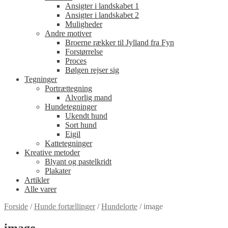
Ansigter i landskabet 1
Ansigter i landskabet 2
Muligheder
Andre motiver
Broerne rækker til Jylland fra Fyn
Forstørrelse
Proces
Bølgen rejser sig
Tegninger
Portrættegning
Alvorlig mand
Hundetegninger
Ukendt hund
Sort hund
Eigil
Kattetegninger
Kreative metoder
Blyant og pastelkridt
Plakater
Artikler
Alle varer
Forside
/
Hunde fortællinger
/
Hundelorte
/
image
image