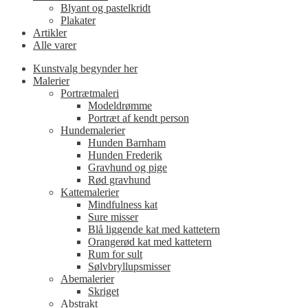
Blyant og pastelkridt
Plakater
Artikler
Alle varer
Kunstvalg begynder her
Malerier
Portrætmaleri
Modeldrømme
Portræt af kendt person
Hundemalerier
Hunden Barnham
Hunden Frederik
Gravhund og pige
Rød gravhund
Kattemalerier
Mindfulness kat
Sure misser
Blå liggende kat med kattetern
Orangerød kat med kattetern
Rum for sult
Sølvbryllupsmisser
Abemalerier
Skriget
Abstrakt