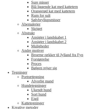
Sure misser
Blå liggende kat med kattetern
Orangerød kat med kattetern
Rum for sult
Sølvbryllupsmisser
Abemalerier
Skriget
Abstrakt
Ansigter i landskabet 1
Ansigter i landskabet 2
Muligheder
Andre motiver
Broerne rækker til Jylland fra Fyn
Forstørrelse
Proces
Bølgen rejser sig
Tegninger
Portrættegning
Alvorlig mand
Hundetegninger
Ukendt hund
Sort hund
Eigil
Kattetegninger
Kreative metoder