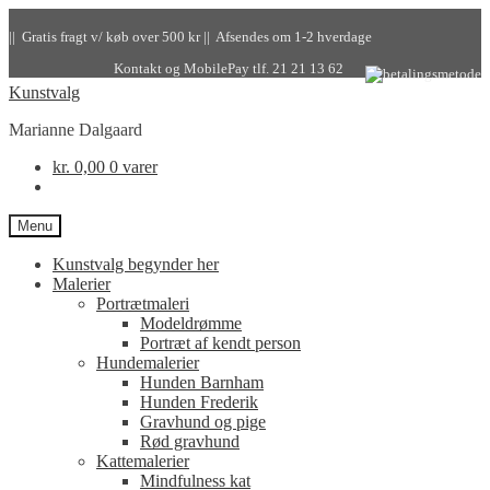
|| Gratis fragt v/ køb over 500 kr || Afsendes om 1-2 hverdage
Kontakt og MobilePay tlf. 21 21 13 62
Kunstvalg
Marianne Dalgaard
kr.
0,00
0 varer
Menu
Kunstvalg begynder her
Malerier
Portrætmaleri
Modeldrømme
Portræt af kendt person
Hundemalerier
Hunden Barnham
Hunden Frederik
Gravhund og pige
Rød gravhund
Kattemalerier
Mindfulness kat